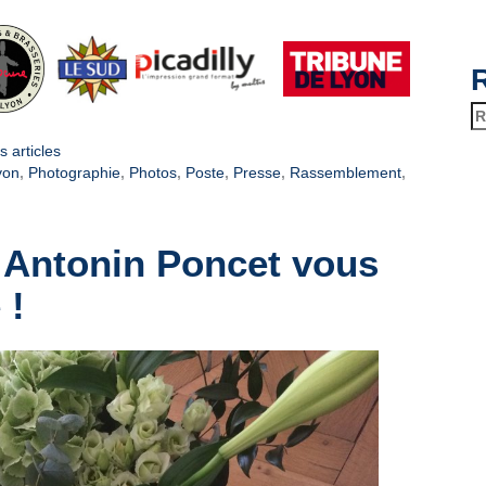
Re
s articles
yon
,
Photographie
,
Photos
,
Poste
,
Presse
,
Rassemblement
,
e Antonin Poncet vous
 !