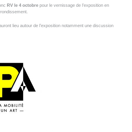
donc
RV le 4 octobre
pour le vernissage de l’exposition en
rondissement.
uront lieu autour de l’exposition notamment une discussion