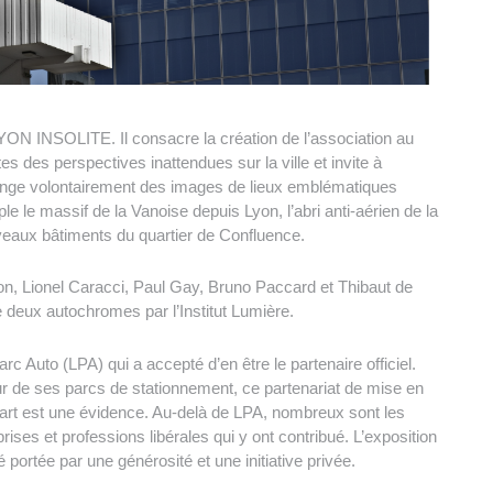
YON INSOLITE. Il consacre la création de l’association au
tes des perspectives inattendues sur la ville et invite à
lange volontairement des images de lieux emblématiques
le massif de la Vanoise depuis Lyon, l’abri anti-aérien de la
veaux bâtiments du quartier de Confluence.
on, Lionel Caracci, Paul Gay, Bruno Paccard et Thibaut de
e deux autochromes par l’Institut Lumière.
arc Auto (LPA) qui a accepté d’en être le partenaire officiel.
ur de ses parcs de stationnement, ce partenariat de mise en
d’art est une évidence. Au-delà de LPA, nombreux sont les
rises et professions libérales qui y ont contribué. L’exposition
é portée par une générosité et une initiative privée.