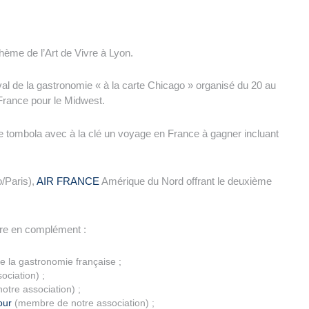
hème de l’Art de Vivre à Lyon.
ival de la gastronomie « à la carte Chicago » organisé du 20 au
 France pour le Midwest.
de tombola avec à la clé un voyage en France à gagner incluant
o/Paris),
AIR FRANCE
Amérique du Nord offrant le deuxième
fre en complément :
de la gastronomie française ;
ciation) ;
tre association) ;
our
(membre de notre association) ;