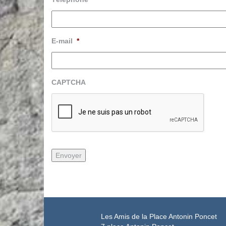
E-mail
*
CAPTCHA
Les Amis de la Place Antonin Poncet