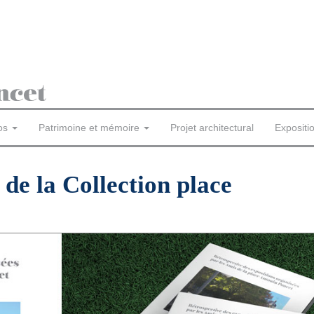
os
Patrimoine et mémoire
Projet architectural
Expositi
de la Collection place