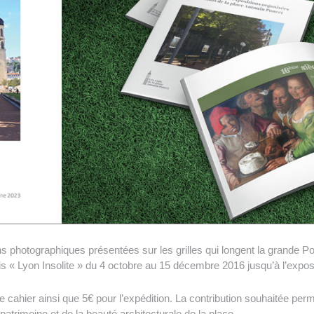
ns photographiques présentées sur les grilles qui longent la grande P
s « Lyon Insolite » du 4 octobre au 15 décembre 2016 jusqu’à l’exposi
cahier ainsi que 5€ pour l’expédition. La contribution souhaitée perme
atrimoine et de la beauté architecturale de la place.