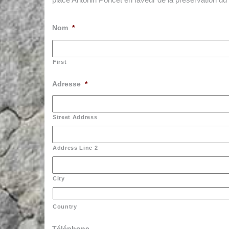
Nom
*
First
Adresse
*
Street Address
Address Line 2
City
Country
Téléphone