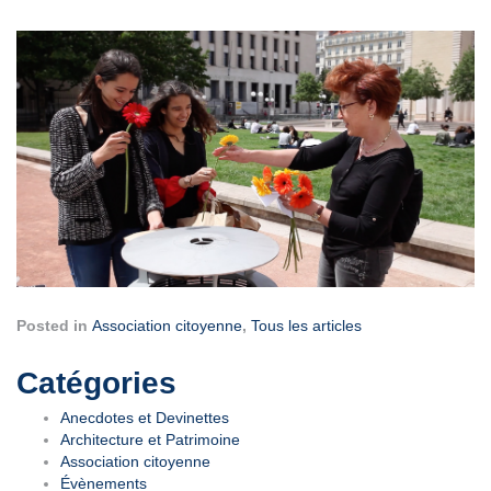
Posted in
Association citoyenne
,
Tous les articles
Navigation
Catégories
de
Anecdotes et Devinettes
Architecture et Patrimoine
l’article
Association citoyenne
Évènements