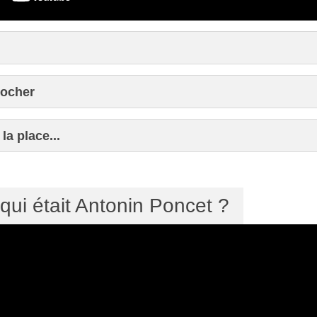
locher
la place...
ui était Antonin Poncet ?