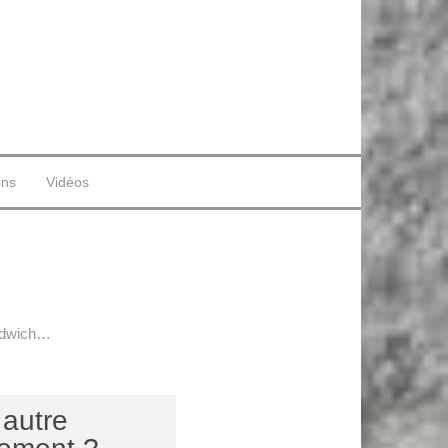
ons
Vidéos
andwich…
 autre