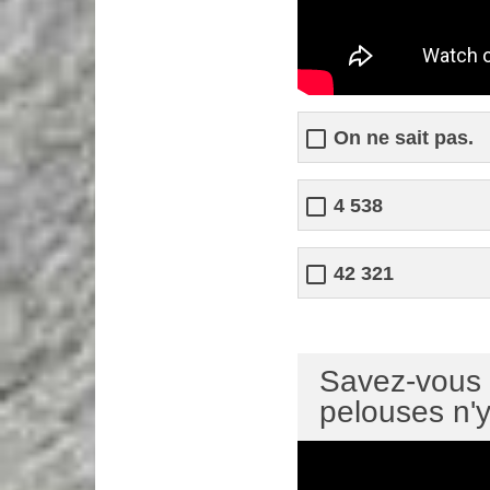
On ne sait pas.
4 538
42 321
Savez-vous c
pelouses n'