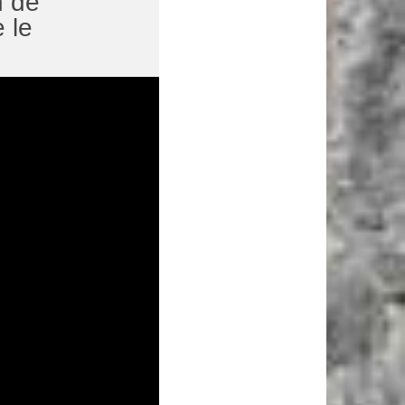
n de
 le